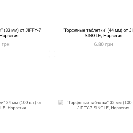
" (33 мм) от JIFFY-7
"Торфяные таблетки" (44 мм) от J
Норвегия.
SINGLE, Норвегия
0 грн
6.80 грн