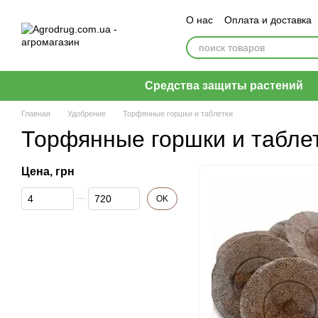
Перейти к основному контенту
О нас
Оплата и доставка
Пользовательское согла
Средства защиты растений
Главная
Удобрение
Торфянные горшки и таблетки
Торфянные горшки и табле
Цена, грн
От Цена, грн
До Цена, грн
OK