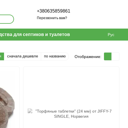
+380635859861
Перезвонить вам?
дства для септиков и туалетов
Рус
и
сначала дешевле
по названию
Отображение: