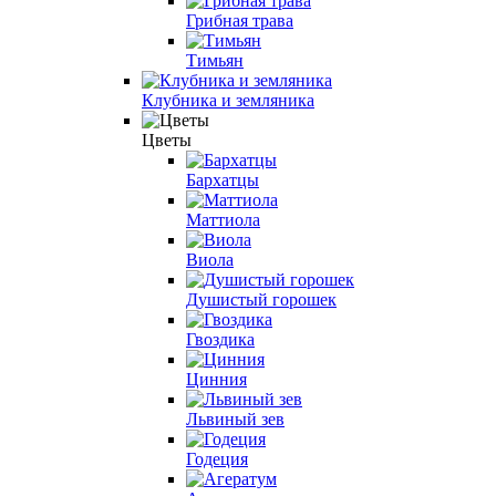
Грибная трава
Тимьян
Клубника и земляника
Цветы
Бархатцы
Маттиола
Виола
Душистый горошек
Гвоздика
Цинния
Львиный зев
Годеция