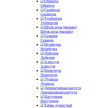
Обриета
Скабиоза
Тунбергия
Шток-роза (мальва)
Газания
Незабудка
Лобелия
Алиссум
Пиретрум
Душица
Декоративная капуста
Настурция