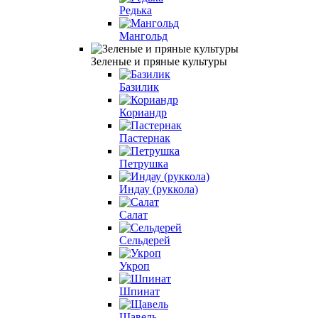
Редька
Мангольд
Зеленые и пряные культуры
Базилик
Кориандр
Пастернак
Петрушка
Индау (руккола)
Салат
Сельдерей
Укроп
Шпинат
Щавель