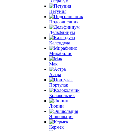
Агератум
Петуния
Подсолнечник
Дельфиниум
Календула
Мирабилис
Мак
Астра
Портулак
Колокольчик
Люпин
Эшшольция
Кермек