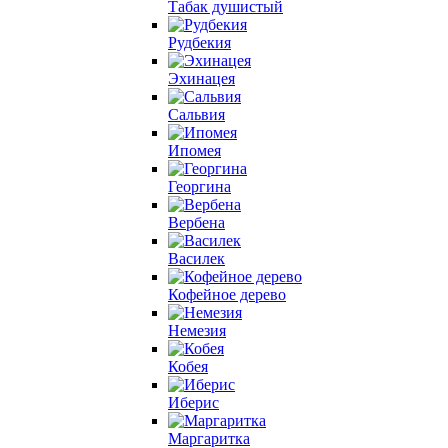
Табак душистый
Рудбекия
Эхинацея
Сальвия
Ипомея
Георгина
Вербена
Василек
Кофейное дерево
Немезия
Кобея
Иберис
Маргаритка