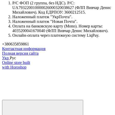
Р/С ФОП (2 группа, без НДС). Р/С:
UA793220010000026000320038627 (ФЛП Вивчар Денис
Михайлович). Код ЕДРПОУ: 3600212515.
Наложенный платеж "УкрПочта".
Наложенный платеж "Новая Почта".
Оплата на банковскую карту (Mono). Номер карты:
4035200041670040 (ФЛП Вивчар Денис Михайлович).
Онлайн-оплата через платежную систему LiqPay.
+380635859861
Контактная информация
Полная версия сайта
Укр
Рус
Online store built
with Horoshop