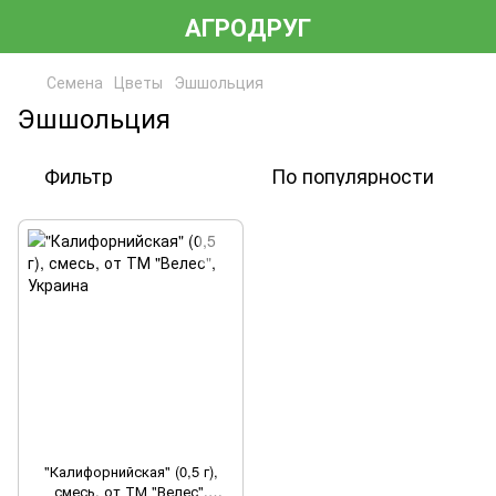
АГРОДРУГ
Семена
Цветы
Эшшольция
Эшшольция
Фильтр
По популярности
"Калифорнийская" (0,5 г),
смесь, от ТМ "Велес",