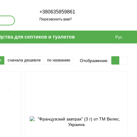
+380635859861
Перезвонить вам?
дства для септиков и туалетов
Рус
и
сначала дешевле
по названию
Отображение: