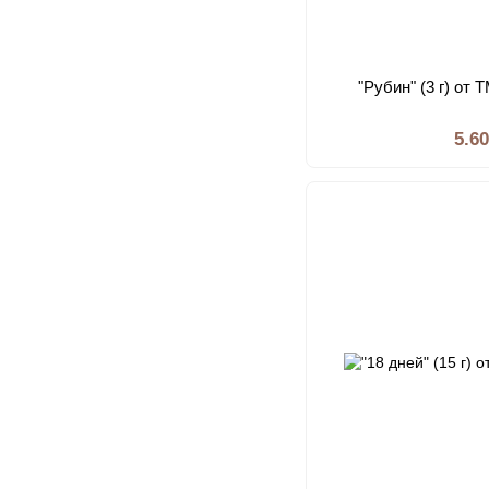
"Рубин" (3 г) от
5.6