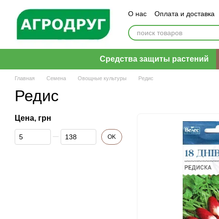
Перейти к основному контенту
О нас
Оплата и доставка
Пользовательское согла
Средства защиты растений
Главная
Семена
Овощные культуры
Редис
Редис
Цена, грн
От Цена, грн
До Цена, грн
OK