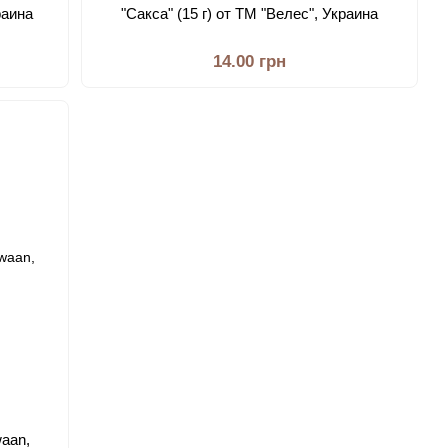
раина
"Сакса" (15 г) от ТМ "Велес", Украина
14.00 грн
waan,