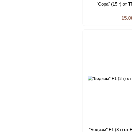
"Сора" (15 г) от
15.0
"Бодиам" F1 (3 г) от