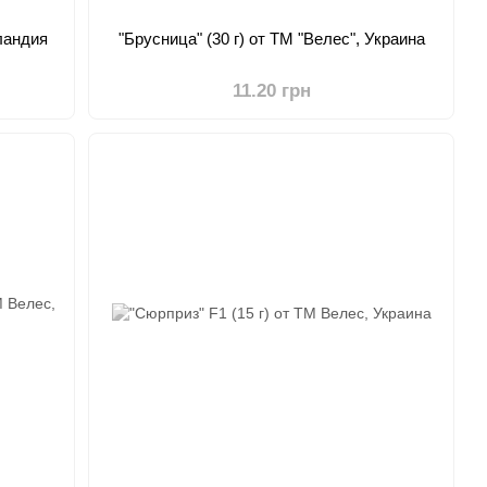
лландия
"Брусница" (30 г) от ТМ "Велес", Украина
11.20 грн