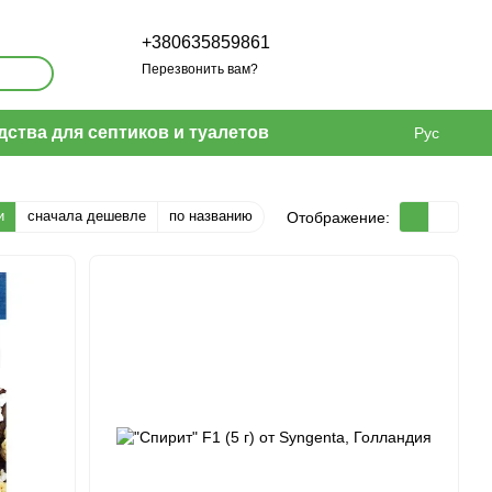
+380635859861
Перезвонить вам?
дства для септиков и туалетов
Рус
и
сначала дешевле
по названию
Отображение: