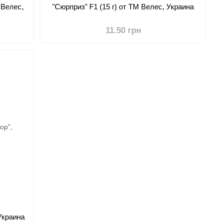
 Велес,
"Сюрприз" F1 (15 г) от ТМ Велес, Украина
11.50 грн
 Украина