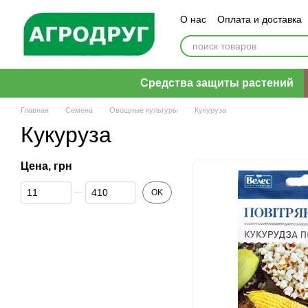
Перейти к основному контенту
О нас
Оплата и доставка
Пользовательское согла
Средства защиты растений
Главная
Семена
Овощные культуры
Кукуруза
Кукуруза
Цена, грн
От Цена, грн
До Цена, грн
OK