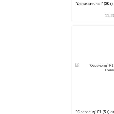
"Деликатесная" (30 г
11.2
"Оверленд" F1 (5 г) 