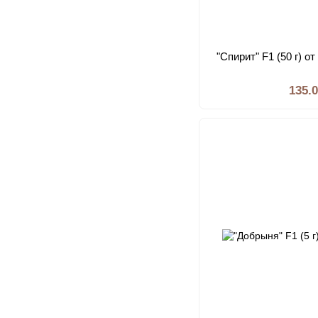
"Спирит" F1 (50 г) о
135.