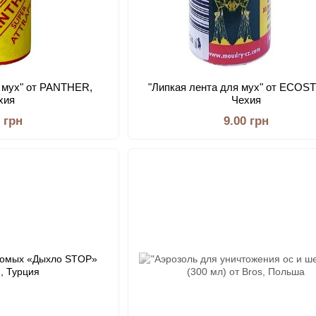
я мух" от PANTHER,
"Липкая лента для мух" от ECOS
хия
Чехия
0 грн
9.00 грн