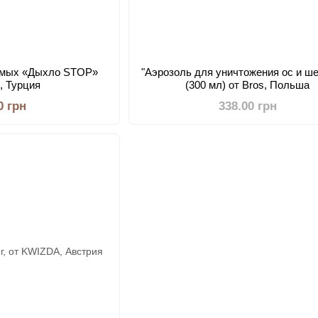
комых «Дыхло STOP»
"Аэрозоль для уничтожения ос и ш
), Турция
(300 мл) от Bros, Польша
0 грн
338.00 грн