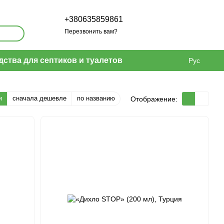
+380635859861
Перезвонить вам?
дства для септиков и туалетов
Рус
и
сначала дешевле
по названию
Отображение: