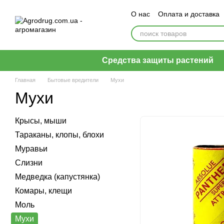
Перейти к основному контенту
О нас
Оплата и доставка
Пользовательское согла
Средства защиты растений
Главная
Бытовые вредители
Мухи
Мухи
Крысы, мыши
Тараканы, клопы, блохи
Муравьи
Слизни
Медведка (капустянка)
Комары, клещи
Моль
Мухи