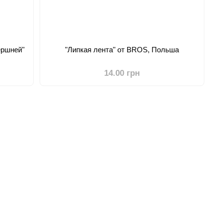
ершней"
"Липкая лента" от BROS, Польша
14.00 грн