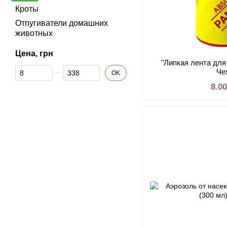
Кроты
Отпугиватели домашних
животных
Цена, грн
"Липкая лента дл
От Цена, грн
До Цена, грн
Че
OK
8.0