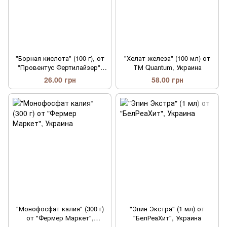
"Борная кислота" (100 г), от
"Хелат железа" (100 мл) от
"Провентус Фертилайзер",
ТМ Quantum, Украина
Украина
26.00 грн
58.00 грн
"Монофосфат калия" (300 г)
"Эпин Экстра" (1 мл) от
от "Фермер Маркет",
"БелРеаХит", Украина
Украина