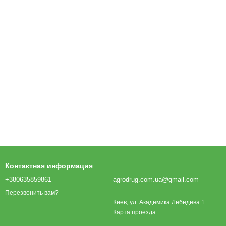
Контактная информация
+380635859861
agrodrug.com.ua@gmail.com
Перезвонить вам?
Киев, ул. Академика Лебедева 1
Карта проезда