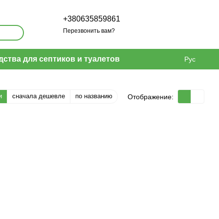
+380635859861
Перезвонить вам?
дства для септиков и туалетов
Рус
и
сначала дешевле
по названию
Отображение: