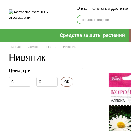
Перейти к основному контенту
О нас
Оплата и доставка
Пользовательское согла
Средства защиты растений
Главная
Семена
Цветы
Нивяник
Нивяник
Цена, грн
От Цена, грн
До Цена, грн
OK