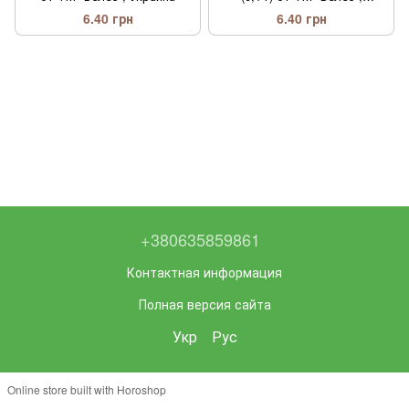
Украина
6.40 грн
6.40 грн
+380635859861
Контактная информация
Полная версия сайта
Укр
Рус
Online store built with Horoshop