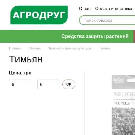
Перейти к основному контенту
О нас
Оплата и доставка
Пользовательское согла
Средства защиты растений
Главная
Семена
Зеленые и пряные культуры
Тимьян
Тимьян
Цена, грн
От Цена, грн
До Цена, грн
OK