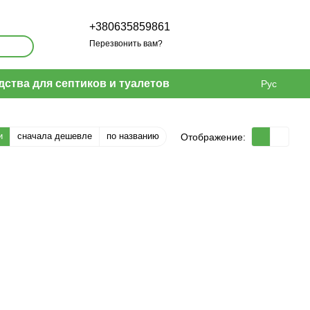
+380635859861
Перезвонить вам?
дства для септиков и туалетов
Рус
и
сначала дешевле
по названию
Отображение: