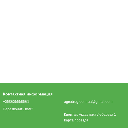
Контактная информация
+380635859861
agrodrug.com.ua@gmail.com
Перезвонить вам?
Киев, ул. Академика Лебедева 1
Карта проезда