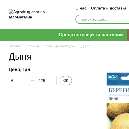
Перейти к основному контенту
О нас
Оплата и доставка
Пользовательское согла
Средства защиты растений
Главная
Семена
Овощные культуры
Дыня
Дыня
Цена, грн
От Цена, грн
До Цена, грн
OK