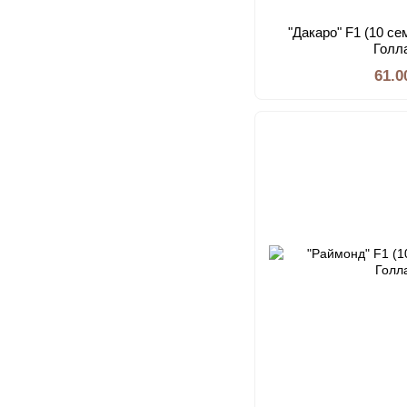
"Дакаро" F1 (10 се
Голл
61.0