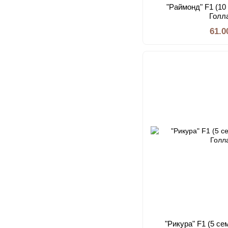
"Раймонд" F1 (10
Голл
61.0
"Рикура" F1 (5 се