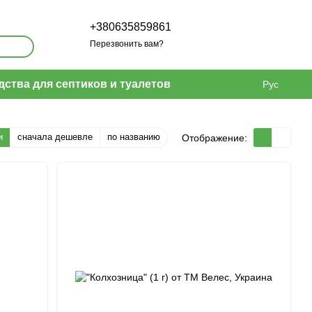
+380635859861
Перезвонить вам?
дства для септиков и туалетов
Рус
и
сначала дешевле
по названию
Отображение: