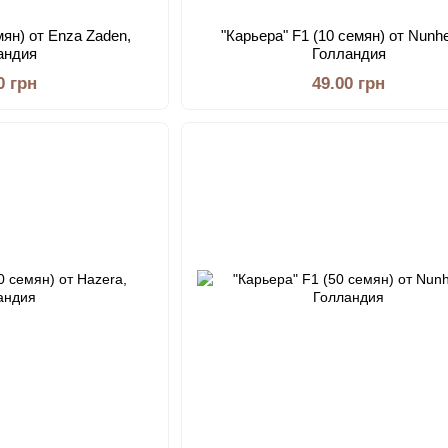
мян) от Enza Zaden,
"Карьера" F1 (10 семян) от Nunh
андия
Голландия
0 грн
49.00 грн