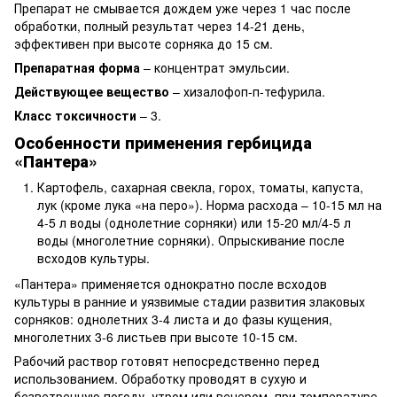
Препарат не смывается дождем уже через 1 час после
обработки, полный результат через 14-21 день,
эффективен при высоте сорняка до 15 см.
Препаратная форма
– концентрат эмульсии.
Действующее вещество
– хизалофоп-п-тефурила.
Класс токсичности
– 3.
Особенности применения гербицида
«Пантера»
Картофель, сахарная свекла, горох, томаты, капуста,
лук (кроме лука «на перо»). Норма расхода – 10-15 мл на
4-5 л воды (однолетние сорняки) или 15-20 мл/4-5 л
воды (многолетние сорняки). Опрыскивание после
всходов культуры.
«Пантера» применяется однократно после всходов
культуры в ранние и уязвимые стадии развития злаковых
сорняков: однолетних 3-4 листа и до фазы кущения,
многолетних 3-6 листьев при высоте 10-15 см.
Рабочий раствор готовят непосредственно перед
использованием. Обработку проводят в сухую и
безветренную погоду, утром или вечером, при температуре