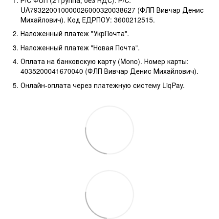
Р/С ФОП (2 группа, без НДС). Р/С:
UA793220010000026000320038627 (ФЛП Вивчар Денис
Михайлович). Код ЕДРПОУ: 3600212515.
Наложенный платеж "УкрПочта".
Наложенный платеж "Новая Почта".
Оплата на банковскую карту (Mono). Номер карты:
4035200041670040 (ФЛП Вивчар Денис Михайлович).
Онлайн-оплата через платежную систему LiqPay.