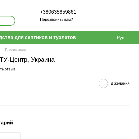
+380635859861
Перезвонить вам?
дства для септиков и туалетов
Рус
Прилипатели
БТУ-Центр, Украина
ть отзыв
В желания
тарий