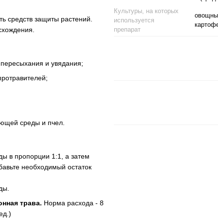
Культуры, на которых
овощные
ть средств
защиты растений
.
используется
картофе
схождения.
препарат
 пересыхания и увядания;
протравителей;
ающей среды и пчел.
ы в пропорции 1:1, а затем
бавьте необходимый остаток
ды.
онная трава
.
Норма расхода - 8
ед.)