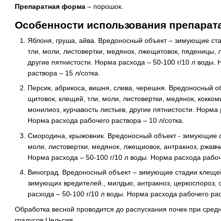
Препаратная форма
– порошок.
Особенности использования препарат
Яблоня, груша, айва. Вредоносный объект – зимующие ст
тли,
моли
, листовертки, медянок, лжещитовок, пяденицы,
другие пятнистости. Норма расхода – 50-100 г/10 л воды.
раствора – 15 л/сотка.
Персик, абрикоса, вишня, слива, черешня. Вредоносный о
щитовок, клещей, тли, моли, листовертки, медянок, кокком
монилиоз, курчавость листьев, другие пятнистости. Норма 
Норма расхода рабочего раствора – 10 л/сотка.
Смородина, крыжовник. Вредоносный объект - зимующие с
моли, листовертки, медянок, лжещиовок, антракноз, ржавч
Норма расхода – 50-100 г/10 л воды. Норма расхода рабоче
Виноград. Вредоносный объект – зимующие стадии клещей,
зимующих вредителей., милдью, антракноз, церкоспороз, 
расхода – 50-100 г/10 л воды. Норма расхода рабочего рас
Обработка весной проводится до распускания почек при сред
градусов Цельсия.