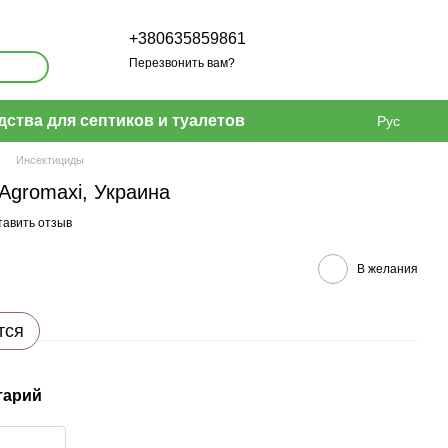
+380635859861
Перезвонить вам?
дства для септиков и туалетов
Рус
Инсектициды
 Agromaxi, Украина
тавить отзыв
В желания
тся
тарий