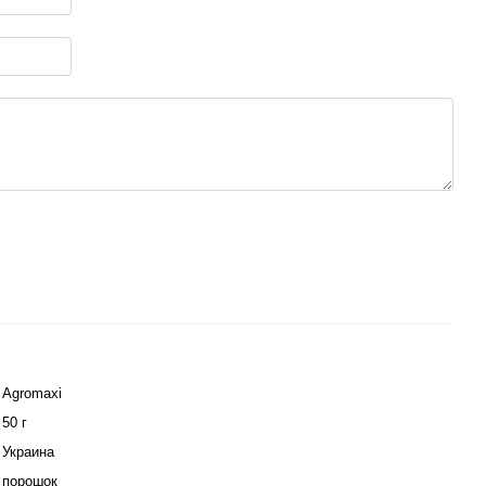
Agromaxi
50 г
Украина
порошок