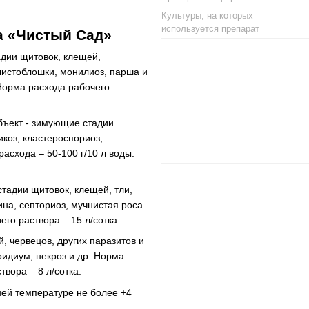
Культуры, на которых
используется препарат
а «Чистый Сад»
адии щитовок, клещей,
 листоблошки, монилиоз, парша и
 Норма расхода рабочего
бъект - зимующие стадии
икоз, кластероспориоз,
расхода – 50-100 г/10 л воды.
тадии щитовок, клещей, тли,
ина, септориоз, мучнистая роса.
го раствора – 15 л/сотка.
 червецов, других паразитов и
оидиум, некроз и др. Норма
твора – 8 л/сотка.
ней температуре не более +4