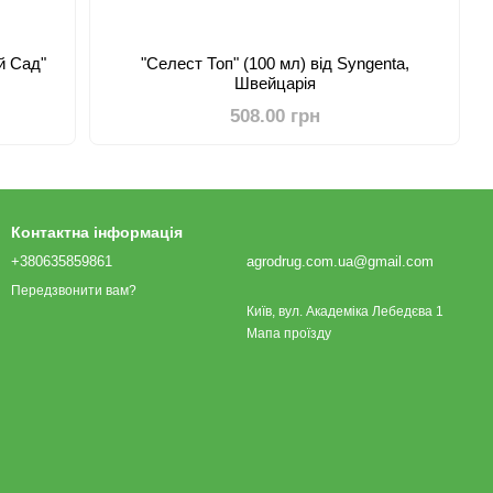
ий Сад"
"Селест Топ" (100 мл) від Syngenta,
Швейцарія
508.00 грн
Контактна інформація
+380635859861
agrodrug.com.ua@gmail.com
Передзвонити вам?
Київ, вул. Академіка Лебедєва 1
Мапа проїзду