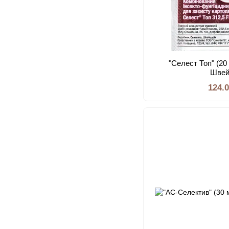
"Селест Топ" (20
Швей
124.