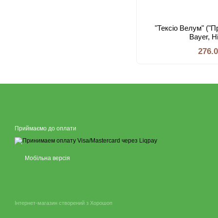
"Тексіо Велум" ("П
Bayer, 
276.
Приймаємо до оплати
Мобільна версія
Інтернет-магазин створений з Хорошоп