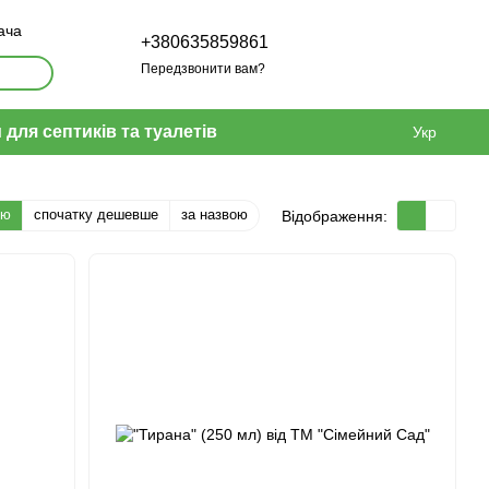
ача
+380635859861
Передзвонити вам?
 для септиків та туалетів
Укр
тю
спочатку дешевше
за назвою
Відображення: