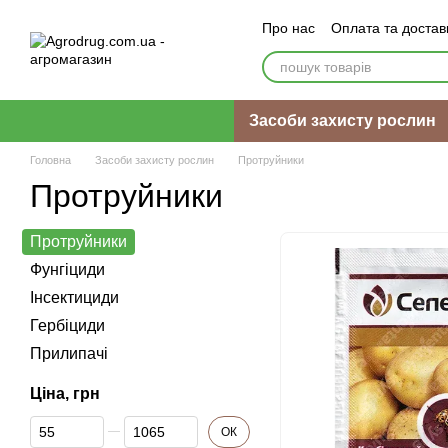
Перейти до основного контенту
Про нас
Оплата та достав
Відгуки про магазин
Засоби захисту рослин
Головна
Засоби захисту рослин
Протруйники
Протруйники
Протруйники
Фунгіциди
Інсектициди
Гербіциди
Прилипачі
Ціна, грн
Від Ціна, грн
До Ціна, грн
ОК