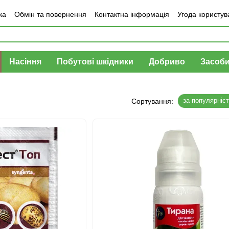
ка
Обмін та повернення
Контактна інформація
Угода користув
Насіння
Побутові шкідники
Добриво
Засоби
за популярніс
Сортування: