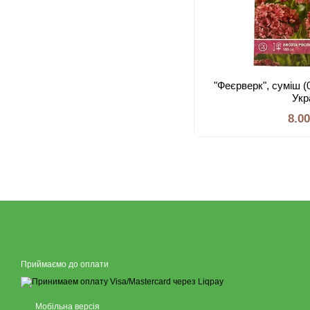
"Феєрверк", суміш (0
Укр
8.0
Приймаємо до оплати
Мобільна версія