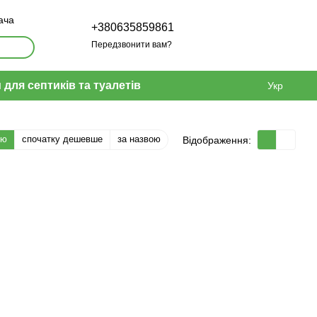
ача
+380635859861
Передзвонити вам?
 для септиків та туалетів
Укр
тю
спочатку дешевше
за назвою
Відображення: