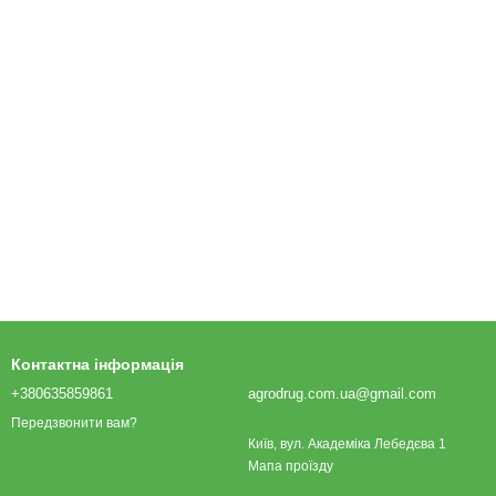
Контактна інформація
+380635859861
agrodrug.com.ua@gmail.com
Передзвонити вам?
Київ, вул. Академіка Лебедєва 1
Мапа проїзду