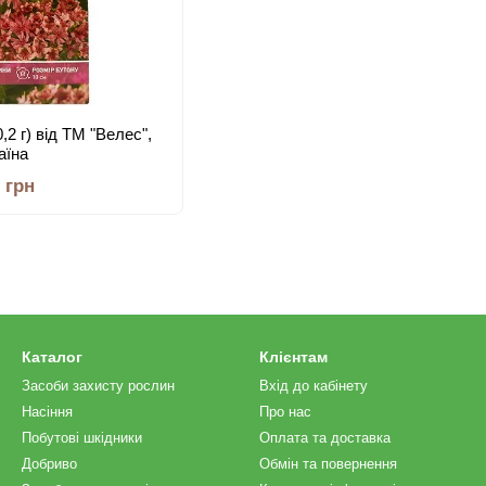
,2 г) від ТМ "Велес",
аїна
0 грн
Каталог
Клієнтам
Засоби захисту рослин
Вхід до кабінету
Насіння
Про нас
Побутові шкідники
Оплата та доставка
Добриво
Обмін та повернення