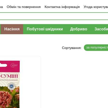
ка
Обмін та повернення
Контактна інформація
Угода користув
Насіння
Побутові шкідники
Добриво
Засоби
за популярніс
Сортування: