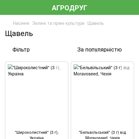
АГРОДРУГ
Насіння
Зелені та пряні культури
Щавель
Щавель
Фільтр
За популярністю
"Широколистний" (3 г),
"Бельвільський" (3 г) від
Україна
Moravoseed, Чехія