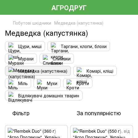
АГРОДРУГ
Побутові шкідники
Медведка (капустянка)
Медведка (капустянка)
Щури, миші
Таргани, клопи, блохи
Мурахи
Слимаки
Медведка (капустянка)
Комарі, кліщі
Міль
Мухи
Кроти
Відлякувачі домашніх тварин
Фільтр
За популярністю