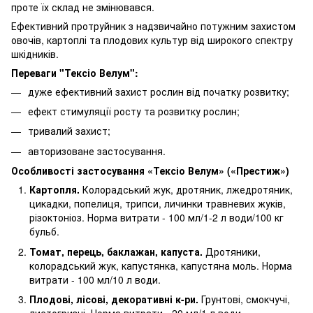
проте їх склад не змінювався.
Ефективний протруйник з надзвичайно потужним захистом
овочів, картоплі та плодових культур від широкого спектру
шкідників.
Переваги "Тексіо Велум":
дуже ефективний захист рослин від початку розвитку;
ефект стимуляції росту та розвитку рослин;
тривалий захист;
авторизоване застосування.
Особливості застосування «Тексіо Велум» («Престиж»)
Картопля.
Колорадський жук, дротяник, лжедротяник,
цикадки, попелиця, трипси, личинки травневих жуків,
різоктоніоз. Норма витрати - 100 мл/1-2 л води/100 кг
бульб.
Томат, перець, баклажан, капуста.
Дротяники,
колорадський жук, капустянка, капустяна моль. Норма
витрати - 100 мл/10 л води.
Плодові, лісові, декоративні к-ри.
Грунтові, смокчучі,
листогризні. Норма витрати - 20 мл/1 л води.