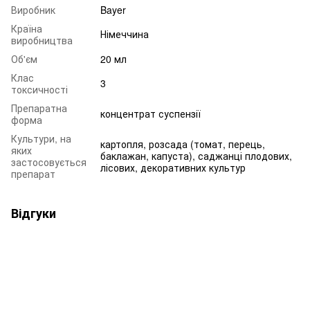
Виробник
Bayer
Країна
Німеччина
виробництва
Об'єм
20 мл
Клас
3
токсичності
Препаратна
концентрат суспензії
форма
Культури, на
картопля, розсада (томат, перець,
яких
баклажан, капуста), саджанці плодових,
застосовується
лісових, декоративних культур
препарат
Відгуки