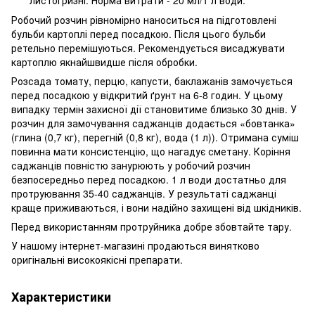
Робочий розчин рівномірно наноситься на підготовлені
бульби картоплі перед посадкою. Після цього бульби
ретельно перемішуються. Рекомендується висаджувати
картоплю якнайшвидше після обробки.
Розсада томату, перцю, капусти, баклажанів замочується
перед посадкою у відкритий ґрунт на 6-8 годин. У цьому
випадку термін захисної дії становитиме близько 30 днів. У
розчин для замочування саджанців додається «бовтанка»
(глина (0,7 кг), перегній (0,8 кг), вода (1 л)). Отримана суміш
повинна мати консистенцію, що нагадує сметану. Коріння
саджанців повністю занурюють у робочий розчин
безпосередньо перед посадкою. 1 л води достатньо для
протруювання 35-40 саджанців. У результаті саджанці
краще приживаються, і вони надійно захищені від шкідників.
Перед використанням протруйника добре збовтайте тару.
У нашому інтернет-магазині продаються винятково
оригінальні високоякісні препарати.
Характеристики