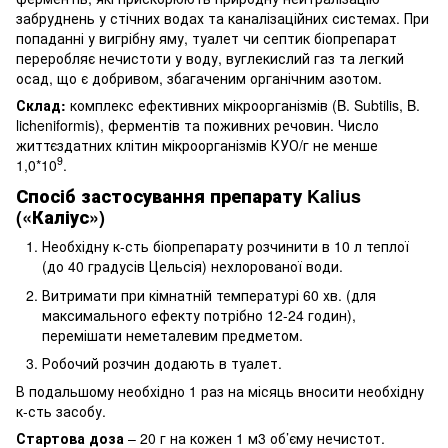
забруднень у стічних водах та каналізаційних системах. При
попаданні у вигрібну яму, туалет чи септик біопрепарат
переробляє нечистоти у воду, вуглекислий газ та легкий
осад, що є добривом, збагаченим органічним азотом.
Склад:
комплекс ефективних мікроорганізмів (B. Subtilis, B.
licheniformis), ферментів та поживних речовин. Число
життєздатних клітин мікроорганізмів КУО/г не менше
9
1,0*10
.
Спосіб застосування препарату Kalius
(«Каліус»)
Необхідну к-сть біопрепарату розчинити в 10 л теплої
(до 40 градусів Цельсія) нехлорованої води.
Витримати при кімнатній температурі 60 хв. (для
максимального ефекту потрібно 12-24 годин),
перемішати неметалевим предметом.
Робочий розчин додають в туалет.
В подальшому необхідно 1 раз на місяць вносити необхідну
к-сть засобу.
Стартова доза
– 20 г на кожен 1 м3 об’єму нечистот.