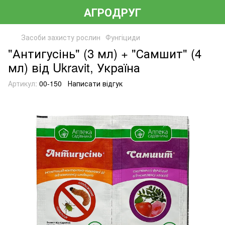
АГРОДРУГ
Засоби захисту рослин
Фунгіциди
"Антигусінь" (3 мл) + "Самшит" (4
мл) від Ukravit, Україна
Артикул:
00-150
Написати відгук