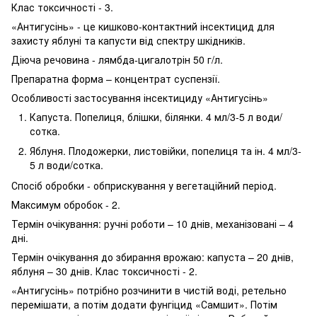
Клас токсичності - 3.
«Антигусінь» - це кишково-контактний інсектицид для
захисту яблуні та капусти від спектру шкідників.
Діюча речовина - лямбда-цигалотрін 50 г/л.
Препаратна форма – концентрат суспензії.
Особливості застосування інсектициду «Антигусінь»
Капуста. Попелиця, блішки, білянки. 4 мл/3-5 л води/
сотка.
Яблуня. Плодожерки, листовійки, попелиця та ін. 4 мл/3-
5 л води/сотка.
Спосіб обробки - обприскування у вегетаційний період.
Максимум обробок - 2.
Термін очікування: ручні роботи – 10 днів, механізовані – 4
дні.
Термін очікування до збирання врожаю: капуста – 20 днів,
яблуня – 30 днів. Клас токсичності - 2.
«Антигусінь» потрібно розчинити в чистій воді, ретельно
перемішати, а потім додати фунгіцид «Самшит». Потім